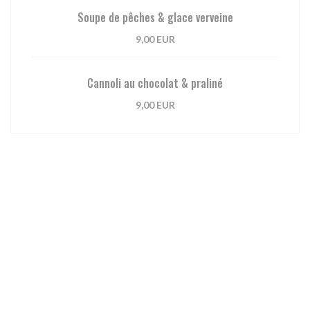
Soupe de pêches & glace verveine
9,00 EUR
Cannoli au chocolat & praliné
9,00 EUR
Carte des Vins
Bulles