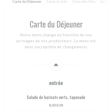
Carte du Déjeuner
Carte du Soir
Carte des Vins
Carte 
Carte du Déjeuner
Notre menu change en fonction de nos
arrivages de nos producteurs. Le menu est
donc succeptible de changements
entrée
Salade de haricots verts, tapenade
8,00 EUR