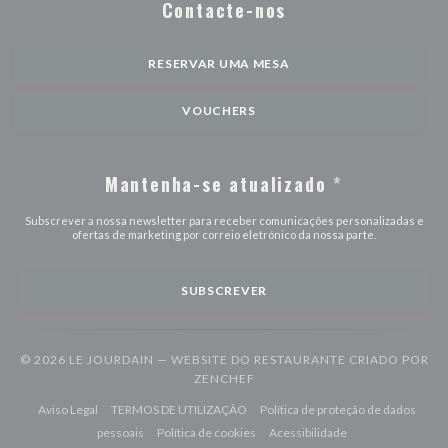
Contacte-nos
RESERVAR UMA MESA
VOUCHERS
Mantenha-se atualizado
*
Subscrever a nossa newsletter para receber comunicações personalizadas e
ofertas de marketing por correio eletrónico da nossa parte.
SUBSCREVER
© 2026 LE JOURDAIN — WEBSITE DO RESTAURANTE CRIADO POR
((ABRE NUMA NOVA JANELA))
ZENCHEF
((abre numa nova janela))
((abre numa nova janela))
Aviso Legal
TERMOS DE UTILIZAÇÃO
Política de proteção de dados
((abre numa nova janela))
((abre numa nova janela))
((abre numa nova j
pessoais
Política de cookies
Acessibilidade