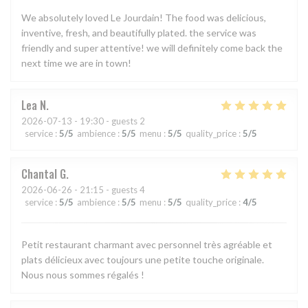
We absolutely loved Le Jourdain! The food was delicious,
inventive, fresh, and beautifully plated. the service was
friendly and super attentive! we will definitely come back the
next time we are in town!
Lea
N
2026-07-13
- 19:30 - guests 2
service
:
5
/5
ambience
:
5
/5
menu
:
5
/5
quality_price
:
5
/5
Chantal
G
2026-06-26
- 21:15 - guests 4
service
:
5
/5
ambience
:
5
/5
menu
:
5
/5
quality_price
:
4
/5
Petit restaurant charmant avec personnel très agréable et
plats délicieux avec toujours une petite touche originale.
Nous nous sommes régalés !