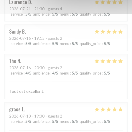
Laurence
D
2026-07-21
- 21:30 - guests 4
service
:
5
/5
ambience
:
5
/5
menu
:
5
/5
quality_price
:
5
/5
Sandy
B
2026-07-16
- 19:15 - guests 2
service
:
5
/5
ambience
:
5
/5
menu
:
5
/5
quality_price
:
5
/5
The
N
2026-07-16
- 20:30 - guests 2
service
:
4
/5
ambience
:
4
/5
menu
:
5
/5
quality_price
:
5
/5
Tout est excellent.
grace
L
2026-07-13
- 19:30 - guests 2
service
:
5
/5
ambience
:
5
/5
menu
:
5
/5
quality_price
:
5
/5