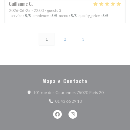
Guillaume
G
2026-06-25
- 22:00 - guests 3
service
:
5
/5
ambience
:
5
/5
menu
:
5
/5
quality_price
:
5
/5
1
2
3
Mapa e Contacto
((abre numa nov
101 rue des Couronnes 75020 Paris 20
01 43 66 29 10
Facebook ((abre numa nova janela))
Instagram ((abre numa nova j