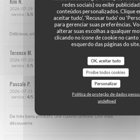
Kim
N
redes sociais) ou exibir publicida
2026-07-29
- 21:15 - guests 2
conteúdos personalizados. Clique 
service
:
5
/5
ambience
:
5
/5
menu
:
5
/5
quality_price
:
5
/5
aceitar tudo', 'Recusar tudo' ou 'Pers
para gerenciar suas preferências. V
alterar suas escolhas a qualquer 
Délicieux, original, subtil et service très agréable.
clicando no ícone de cookie no canto 
esquerdo das páginas do site
Terence
M
2026-07-20
- 19:15 - guests 2
OK, aceitar tudo
service
:
5
/5
ambience
:
5
/5
menu
:
5
/5
quality_price
:
5
/5
Proíbe todos cookies
Pascale
P
Personalizar
2026-07-21
- 20:30 - guests 5
Política de proteção de dados pesso
service
:
4
/5
ambience
:
4
/5
menu
:
5
/5
quality_price
:
4
/5
undefined
De très bons produits, une cuisine raffinée. Une vraie
découverte