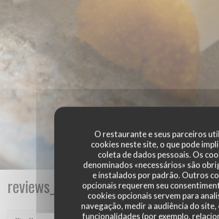
O restaurante e seus parceiros uti
cookies neste site, o que pode impli
coleta de dados pessoais. Os coo
denominados «necessários» são obri
e instalados por padrão. Outros c
reviews_from_our_clients_following_
opcionais requerem seu consentiment
cookies opcionais servem para anali
navegação, medir a audiência do site,
funcionalidades (por exemplo, relaci