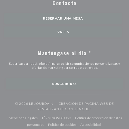
Contacto
RESERVAR UNA MESA
VALES
Manténgase al día
*
Suscríbase a nuestro boletín para recibir comunicaciones personalizadas y
ofertas de marketing por correo electrónico.
SUSCRIBIRSE
© 2026 LE JOURDAIN — CREACIÓN DE PÁGINA WEB DE
((ABRE EN UNA NUE
RESTAURANTE CON
ZENCHEF
((abre en una nueva ventana))
((abre en una nueva ventana))
Menciones legales
TÉRMINOS DE USO
Política de protección de datos
((abre en una nueva ventana))
((abre en una nueva ventana))
((abre en una nuev
personales
Política de cookies
Accesibilidad