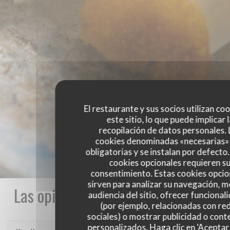
El restaurante y sus socios utilizan co
este sitio, lo que puede implicar 
recopilación de datos personales. 
cookies denominadas «necesarias»
obligatorias y se instalan por defecto
cookies opcionales requieren s
consentimiento. Estas cookies opcio
sirven para analizar su navegación, me
Las opiniones de nuestros clientes
audiencia del sitio, ofrecer funcional
(por ejemplo, relacionadas con re
sociales) o mostrar publicidad o cont
personalizados. Haga clic en 'Aceptar 