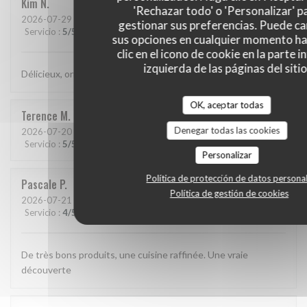
Kim
N
'Rechazar todo' o 'Personalizar' p
2026-07-29
- 21:15 - Invitados 2
gestionar sus preferencias. Puede c
Servicio
:
5
/5
Ambiente
:
5
/5
Menú
:
5
/5
Calidad / Precio
:
5
/5
sus opciones en cualquier momento h
clic en el icono de cookie en la parte i
izquierda de las páginas del sitio
Délicieux, original, subtil et service très agréable.
OK, aceptar todas
Terence
M
Denegar todas las cookies
2026-07-20
- 19:15 - Invitados 2
Servicio
:
5
/5
Ambiente
:
5
/5
Menú
:
5
/5
Calidad / Precio
:
5
/5
Personalizar
Política de protección de datos persona
Pascale
P
Política de gestión de cookies
2026-07-21
- 20:30 - Invitados 5
Servicio
:
4
/5
Ambiente
:
4
/5
Menú
:
5
/5
Calidad / Precio
:
4
/5
De très bons produits, une cuisine raffinée. Une vraie
découverte