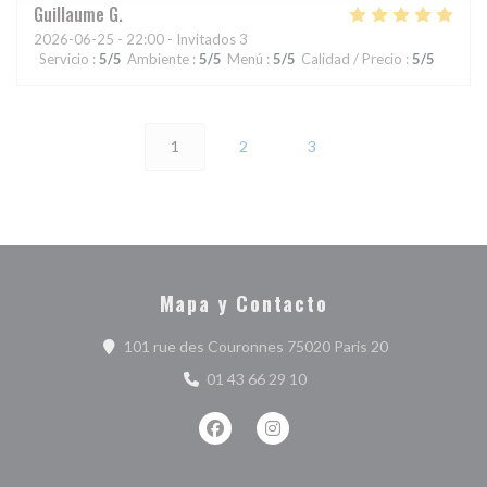
Guillaume
G
2026-06-25
- 22:00 - Invitados 3
Servicio
:
5
/5
Ambiente
:
5
/5
Menú
:
5
/5
Calidad / Precio
:
5
/5
1
2
3
Mapa y Contacto
((abre en una 
101 rue des Couronnes 75020 Paris 20
01 43 66 29 10
Facebook ((abre en una nueva ventan
Instagram ((abre en una nuev