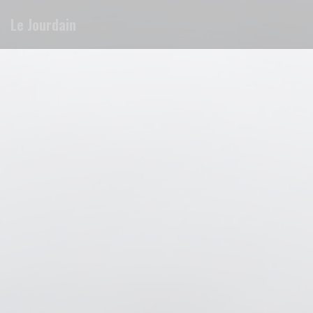
Πίνακας διαχείρισης "Μπισκότων" (Cookies)
Le Jourdain