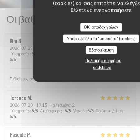
(cookies) και σας επιτρέπει να ελέγξετ
θέλετε να ενεργοποιήσετε
Οι βαθμολογίες πελατών μας
OK, αποδοχή όλων
Απόρριψε όλα τα "μπισκότα" (cookies)
Kim
N
2026-07-29
- 21:15 - καλεσμένοι 2
Εξατομίκευση
Υπηρεσία
:
5
/5
Ατμόσφαιρα
:
5
/5
Μενού
:
5
/5
Ποιότητα / Τιμή
:
5
/5
Πολιτική απορρήτου
undefined
Délicieux, original, subtil et service très agréable.
Terence
M
2026-07-20
- 19:15 - καλεσμένοι 2
Υπηρεσία
:
5
/5
Ατμόσφαιρα
:
5
/5
Μενού
:
5
/5
Ποιότητα / Τιμή
:
5
/5
Pascale
P