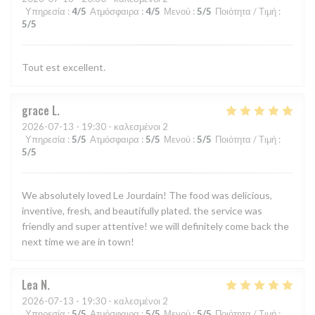
Υπηρεσία
:
4
/5
Ατμόσφαιρα
:
4
/5
Μενού
:
5
/5
Ποιότητα / Τιμή
:
5
/5
Tout est excellent.
grace
L
2026-07-13
- 19:30 - καλεσμένοι 2
Υπηρεσία
:
5
/5
Ατμόσφαιρα
:
5
/5
Μενού
:
5
/5
Ποιότητα / Τιμή
:
5
/5
We absolutely loved Le Jourdain! The food was delicious,
inventive, fresh, and beautifully plated. the service was
friendly and super attentive! we will definitely come back the
next time we are in town!
Lea
N
2026-07-13
- 19:30 - καλεσμένοι 2
Υπηρεσία
:
5
/5
Ατμόσφαιρα
:
5
/5
Μενού
:
5
/5
Ποιότητα / Τιμή
: