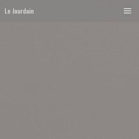
Πίνακας διαχείρισης "Μπισκότων" (Cookies)
Le Jourdain