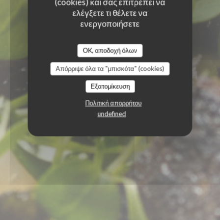
(cookies) και σας επιτρέπει να
ελέγξετε τι θέλετε να
ενεργοποιήσετε
OK, αποδοχή όλων
Απόρριψε όλα τα "μπισκότα" (cookies)
Εξατομίκευση
Πολιτική απορρήτου
undefined