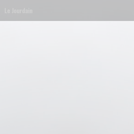
Πίνακας διαχείρισης "Μπισκότων" (Cookies)
Le Jourdain