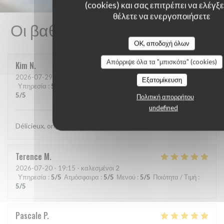
(cookies) και σας επιτρέπει να ελέγξετ
θέλετε να ενεργοποιήσετε
Οι βαθμολογίες πελατών μας
OK, αποδοχή όλων
Απόρριψε όλα τα "μπισκότα" (cookies)
Kim
N
2026-07-29
- 21:15 - καλεσμένοι 2
Εξατομίκευση
Υπηρεσία
:
5
/5
Ατμόσφαιρα
:
5
/5
Μενού
:
5
/5
Ποιότητα / Τιμή
:
5
/5
Πολιτική απορρήτου
undefined
Délicieux, original, subtil et service très agréable.
Terence
M
2026-07-20
- 19:15 - καλεσμένοι 2
Υπηρεσία
:
5
/5
Ατμόσφαιρα
:
5
/5
Μενού
:
5
/5
Ποιότητα / Τιμή
:
5
/5
Pascale
P