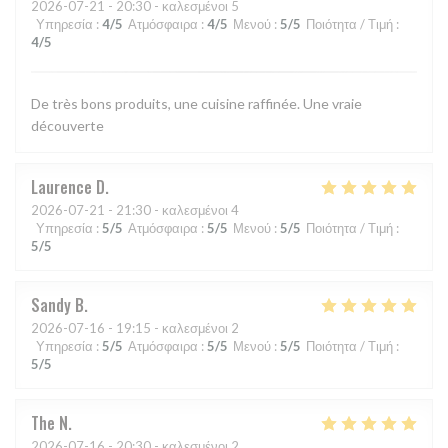
2026-07-21
- 20:30 - καλεσμένοι 5
Υπηρεσία
:
4
/5
Ατμόσφαιρα
:
4
/5
Μενού
:
5
/5
Ποιότητα / Τιμή
:
4
/5
De très bons produits, une cuisine raffinée. Une vraie
découverte
Laurence
D
2026-07-21
- 21:30 - καλεσμένοι 4
Υπηρεσία
:
5
/5
Ατμόσφαιρα
:
5
/5
Μενού
:
5
/5
Ποιότητα / Τιμή
:
5
/5
Sandy
B
2026-07-16
- 19:15 - καλεσμένοι 2
Υπηρεσία
:
5
/5
Ατμόσφαιρα
:
5
/5
Μενού
:
5
/5
Ποιότητα / Τιμή
:
5
/5
The
N
2026-07-16
- 20:30 - καλεσμένοι 2