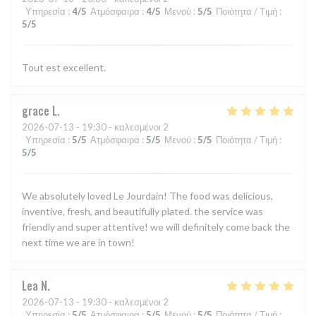
Υπηρεσία
:
4
/5
Ατμόσφαιρα
:
4
/5
Μενού
:
5
/5
Ποιότητα / Τιμή
:
5
/5
Tout est excellent.
grace
L
2026-07-13
- 19:30 - καλεσμένοι 2
Υπηρεσία
:
5
/5
Ατμόσφαιρα
:
5
/5
Μενού
:
5
/5
Ποιότητα / Τιμή
:
5
/5
We absolutely loved Le Jourdain! The food was delicious,
inventive, fresh, and beautifully plated. the service was
friendly and super attentive! we will definitely come back the
next time we are in town!
Lea
N
2026-07-13
- 19:30 - καλεσμένοι 2
Υπηρεσία
:
5
/5
Ατμόσφαιρα
:
5
/5
Μενού
:
5
/5
Ποιότητα / Τιμή
: