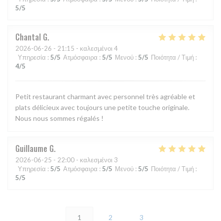
5
/5
Chantal
G
2026-06-26
- 21:15 - καλεσμένοι 4
Υπηρεσία
:
5
/5
Ατμόσφαιρα
:
5
/5
Μενού
:
5
/5
Ποιότητα / Τιμή
:
4
/5
Petit restaurant charmant avec personnel très agréable et
plats délicieux avec toujours une petite touche originale.
Nous nous sommes régalés !
Guillaume
G
2026-06-25
- 22:00 - καλεσμένοι 3
Υπηρεσία
:
5
/5
Ατμόσφαιρα
:
5
/5
Μενού
:
5
/5
Ποιότητα / Τιμή
:
5
/5
1
2
3