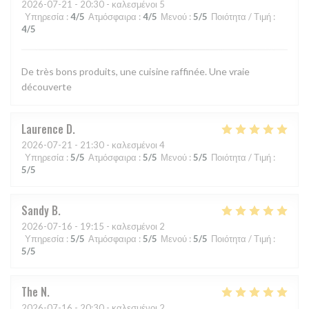
2026-07-21
- 20:30 - καλεσμένοι 5
Υπηρεσία
:
4
/5
Ατμόσφαιρα
:
4
/5
Μενού
:
5
/5
Ποιότητα / Τιμή
:
4
/5
De très bons produits, une cuisine raffinée. Une vraie
découverte
Laurence
D
2026-07-21
- 21:30 - καλεσμένοι 4
Υπηρεσία
:
5
/5
Ατμόσφαιρα
:
5
/5
Μενού
:
5
/5
Ποιότητα / Τιμή
:
5
/5
Sandy
B
2026-07-16
- 19:15 - καλεσμένοι 2
Υπηρεσία
:
5
/5
Ατμόσφαιρα
:
5
/5
Μενού
:
5
/5
Ποιότητα / Τιμή
:
5
/5
The
N
2026-07-16
- 20:30 - καλεσμένοι 2