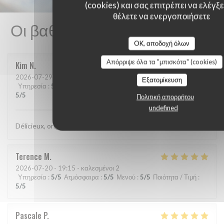
(cookies) και σας επιτρέπει να ελέγξετ
θέλετε να ενεργοποιήσετε
Οι βαθμολογίες πελατών μας
OK, αποδοχή όλων
Απόρριψε όλα τα "μπισκότα" (cookies)
Kim
N
2026-07-29
- 21:15 - καλεσμένοι 2
Εξατομίκευση
Υπηρεσία
:
5
/5
Ατμόσφαιρα
:
5
/5
Μενού
:
5
/5
Ποιότητα / Τιμή
:
5
/5
Πολιτική απορρήτου
undefined
Délicieux, original, subtil et service très agréable.
Terence
M
2026-07-20
- 19:15 - καλεσμένοι 2
Υπηρεσία
:
5
/5
Ατμόσφαιρα
:
5
/5
Μενού
:
5
/5
Ποιότητα / Τιμή
:
5
/5
Pascale
P