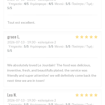
Υπηρεσία
:
4
/5
Ατμόσφαιρα
:
4
/5
Μενού
:
5
/5
Ποιότητα / Τιμή
:
5
/5
Tout est excellent.
grace
L
2026-07-13
- 19:30 - καλεσμένοι 2
Υπηρεσία
:
5
/5
Ατμόσφαιρα
:
5
/5
Μενού
:
5
/5
Ποιότητα / Τιμή
:
5
/5
We absolutely loved Le Jourdain! The food was delicious,
inventive, fresh, and beautifully plated. the service was
friendly and super attentive! we will definitely come back the
next time we are in town!
Lea
N
2026-07-13
- 19:30 - καλεσμένοι 2
Υπηρεσία
:
5
/5
Ατμόσφαιρα
:
5
/5
Μενού
:
5
/5
Ποιότητα / Τιμή
: