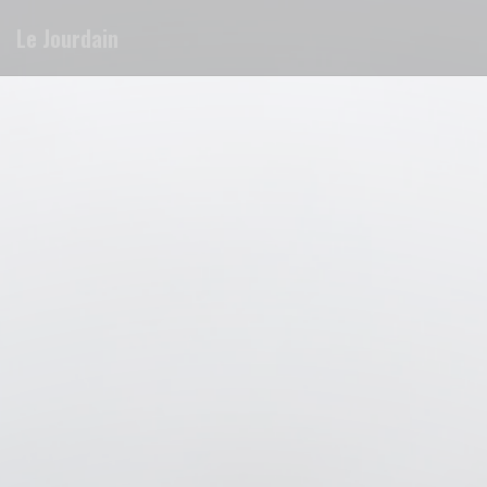
Πίνακας διαχείρισης "Μπισκότων" (Cookies)
Le Jourdain