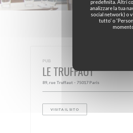
predefinita. Altri 
analizzare la tua na
social network) o vi
tutto' o 'Person
momento c
PUB
LE TRUFFAUT
89, rue Truffaut - 75017 Paris
VISITA IL SITO