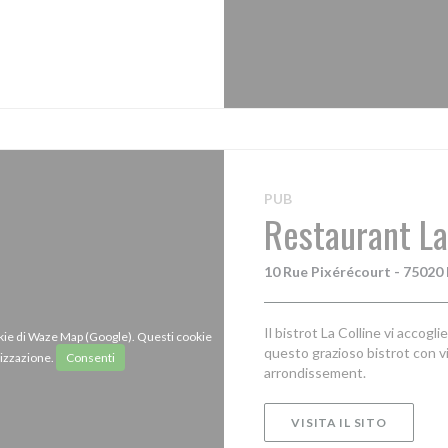
PUB
Restaurant La
10 Rue Pixérécourt - 75020 
Il bistrot La Colline vi accogli
ookie di Waze Map (Google). Questi cookie
questo grazioso bistrot con vi
lizzazione.
Consenti
arrondissement.
VISITA IL SITO