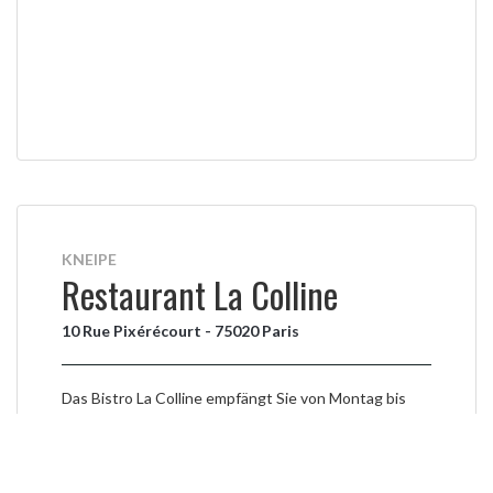
KNEIPE
Restaurant La Colline
10 Rue Pixérécourt - 75020 Paris
Das Bistro La Colline empfängt Sie von Montag bis
Samstag von 10 bis 24 Uhr in diesem hübschen Bistro
mit Blick auf den Park Saint Simoniens im Herzen des
20. Arrondissements.