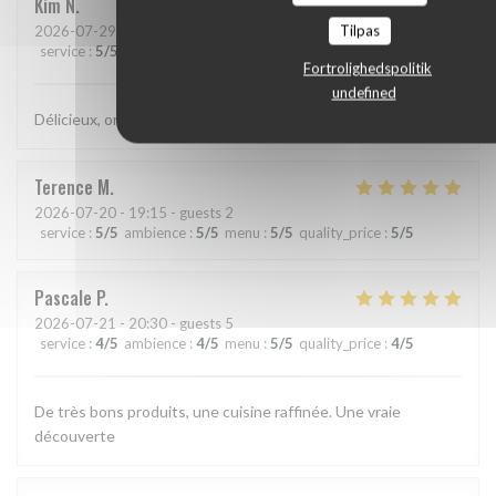
Kim
N
Tilpas
2026-07-29
- 21:15 - guests 2
service
:
5
/5
ambience
:
5
/5
menu
:
5
/5
quality_price
:
5
/5
Fortrolighedspolitik
undefined
Délicieux, original, subtil et service très agréable.
Terence
M
2026-07-20
- 19:15 - guests 2
service
:
5
/5
ambience
:
5
/5
menu
:
5
/5
quality_price
:
5
/5
Pascale
P
2026-07-21
- 20:30 - guests 5
service
:
4
/5
ambience
:
4
/5
menu
:
5
/5
quality_price
:
4
/5
De très bons produits, une cuisine raffinée. Une vraie
découverte