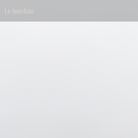
CCookie-styringspanel
Le Jourdain