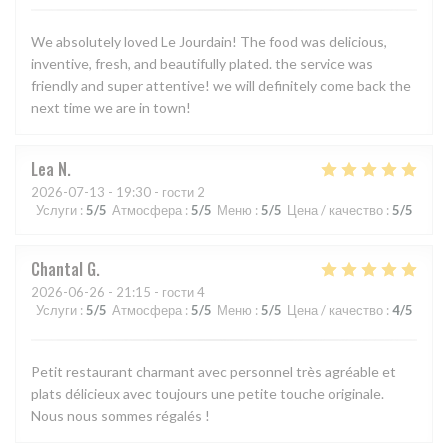
We absolutely loved Le Jourdain! The food was delicious,
inventive, fresh, and beautifully plated. the service was
friendly and super attentive! we will definitely come back the
next time we are in town!
Lea
N
2026-07-13
- 19:30 - гости 2
Услуги
:
5
/5
Атмосфера
:
5
/5
Меню
:
5
/5
Цена / качество
:
5
/5
Chantal
G
2026-06-26
- 21:15 - гости 4
Услуги
:
5
/5
Атмосфера
:
5
/5
Меню
:
5
/5
Цена / качество
:
4
/5
Petit restaurant charmant avec personnel très agréable et
plats délicieux avec toujours une petite touche originale.
Nous nous sommes régalés !