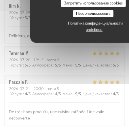
Запретить использование cookies
Kim
N
2026-07-29
- 21:15 - гости 2
Персонализировать
Услуги
:
5
/5
Атмосфера
:
5
/5
Меню
:
5
/5
Цена / качество
:
5
/5
Политика конфиденциальности
undefined
Délicieux, original, subtil et service très agréable.
Terence
M
2026-07-20
- 19:15 - гости 2
Услуги
:
5
/5
Атмосфера
:
5
/5
Меню
:
5
/5
Цена / качество
:
5
/5
Pascale
P
2026-07-21
- 20:30 - гости 5
Услуги
:
4
/5
Атмосфера
:
4
/5
Меню
:
5
/5
Цена / качество
:
4
/5
De très bons produits, une cuisine raffinée. Une vraie
découverte