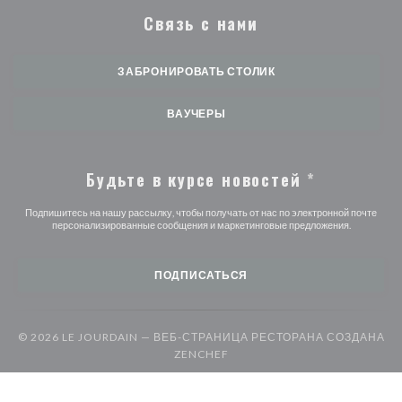
Связь с нами
ЗАБРОНИРОВАТЬ СТОЛИК
ВАУЧЕРЫ
Будьте в курсе новостей
*
Подпишитесь на нашу рассылку, чтобы получать от нас по электронной почте
персонализированные сообщения и маркетинговые предложения.
ПОДПИСАТЬСЯ
© 2026 LE JOURDAIN — ВЕБ-СТРАНИЦА РЕСТОРАНА СОЗДАНА
((ОТКРЫВАЕТСЯ В НОВОМ О
ZENCHEF
((открывается в новом
Предупреждение об отказе от ответственности
УСЛОВИЯ
((открывается в новом окне))
((открыв