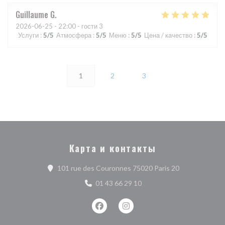
Guillaume
G
2026-06-25
- 22:00 - гости 3
Услуги
:
5
/5
Атмосфера
:
5
/5
Меню
:
5
/5
Цена / качество
:
5
/5
1
2
3
Карта и контакты
((открывается
101 rue des Couronnes 75020 Paris 20
01 43 66 29 10
Facebook ((открывается в новом о
Instagram ((открывается в 