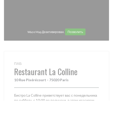
Waze Map Деактивирован.
Позволить
ПАБ
Restaurant La Colline
10 Rue Pixérécourt - 75020 Paris
Бистро La Colline приветствует вас с понедельника
по субботу, с 10:00 до полуночи, в этом красивом
бистро с видом на парк Сен-Симониен, в самом
сердце 20-го округа.