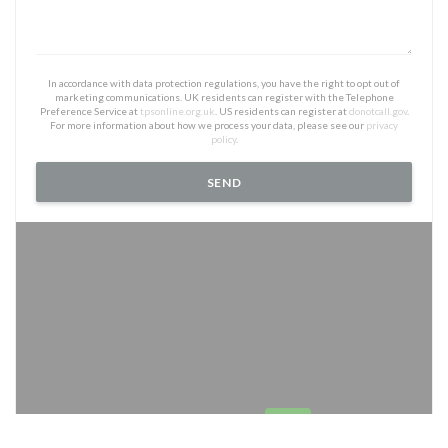
In accordance with data protection regulations, you have the right to opt out of
marketing communications. UK residents can register with the Telephone
Preference Service at
tpsonline.org.uk
. US residents can register at
donotcall.gov
.
For more information about how we process your data, please see our
privacy
policy
.
Waze Map er skrudd av.
Tillat