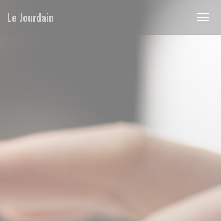
Panel for informasjonskapsler
Le Jourdain