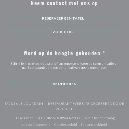
Neem contact met ons op
RESERVEER EEN TAFEL
VOUCHERS
Word op de hoogte gehouden
*
Schrijf je in op onze nieuwsbrief om gepersonaliseerde communicatie en
marketingaanbiedingen per e-mail van ons te ontvangen.
ABONNEREN
© 2026 LE JOURDAIN — RESTAURANT WEBSITE GECREËERD DOOR
((OPENT IN EEN NIEUW VENST
ZENCHEF
((opent in een nieuw venster))
((opent in een nieuw venster))
Disclaimer
GEBRUIKSVOORWAARDEN
Beleid bescherming
((opent in een nieuw venster))
((opent in een nieuw venster))
((opent in een
persoonsgegevens
Cookies beleid
Toegankelijkheid