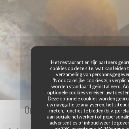
Het restaurant en zijn partners gebr
cookies op deze site, wat kan leiden 
verzameling van persoonsgegeve
'Noodzakelijke' cookies zijn verplich
worden standaard geïnstalleerd. A
optionele cookies vereisen uw toest
Deze optionele cookies worden gebru
uw navigatie te analyseren, het sitepub
Onze gastbeoordelingen
meten, functies te bieden (bijv. gerel
aan sociale netwerken) of gepersonal
advertenties of inhoud weer te geven
op 'OK, accepteer alle', 'Weiger alle