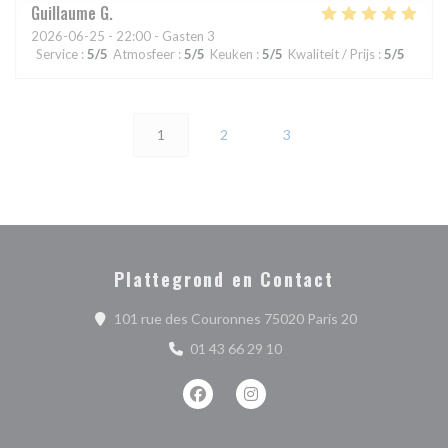
Guillaume
G
2026-06-25
- 22:00 - Gasten 3
Service
:
5
/5
Atmosfeer
:
5
/5
Keuken
:
5
/5
Kwaliteit / Prijs
:
5
/5
1
2
3
Plattegrond en Contact
((opent in een
101 rue des Couronnes 75020 Paris 20
01 43 66 29 10
Facebook ((opent in een nieuw venste
Instagram ((opent in een nieu