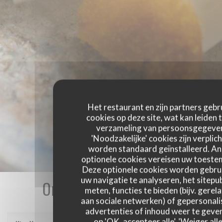
Het restaurant en zijn partners gebr
cookies op deze site, wat kan leiden 
verzameling van persoonsgegeve
'Noodzakelijke' cookies zijn verplich
worden standaard geïnstalleerd. A
optionele cookies vereisen uw toest
Deze optionele cookies worden gebru
uw navigatie te analyseren, het sitepub
Onze gastbeoordelingen
meten, functies te bieden (bijv. gerel
aan sociale netwerken) of gepersonal
advertenties of inhoud weer te geven
op 'OK, accepteer alle', 'Weiger alle