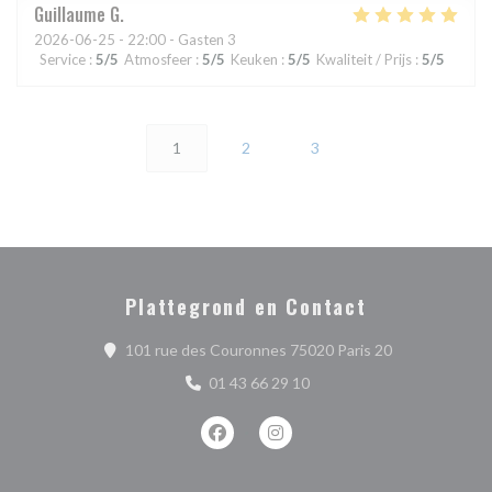
Guillaume
G
2026-06-25
- 22:00 - Gasten 3
Service
:
5
/5
Atmosfeer
:
5
/5
Keuken
:
5
/5
Kwaliteit / Prijs
:
5
/5
1
2
3
Plattegrond en Contact
((opent in een
101 rue des Couronnes 75020 Paris 20
01 43 66 29 10
Facebook ((opent in een nieuw venste
Instagram ((opent in een nieu