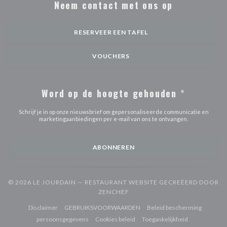
Neem contact met ons op
RESERVEER EEN TAFEL
VOUCHERS
Word op de hoogte gehouden
*
Schrijf je in op onze nieuwsbrief om gepersonaliseerde communicatie en
marketingaanbiedingen per e-mail van ons te ontvangen.
ABONNEREN
© 2026 LE JOURDAIN — RESTAURANT WEBSITE GECREËERD DOOR
((OPENT IN EEN NIEUW VENST
ZENCHEF
((opent in een nieuw venster))
((opent in een nieuw venster))
Disclaimer
GEBRUIKSVOORWAARDEN
Beleid bescherming
((opent in een nieuw venster))
((opent in een nieuw venster))
((opent in een
persoonsgegevens
Cookies beleid
Toegankelijkheid