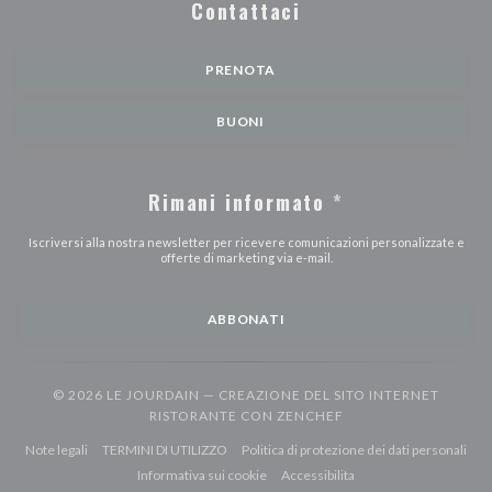
Contattaci
PRENOTA
BUONI
Rimani informato
*
Iscriversi alla nostra newsletter per ricevere comunicazioni personalizzate e
offerte di marketing via e-mail.
ABBONATI
© 2026 LE JOURDAIN — CREAZIONE DEL SITO INTERNET
((APRE UNA NUOVA F
RISTORANTE CON
ZENCHEF
((apre una nuova finestra))
((apre una nuova finestra))
((ap
Note legali
TERMINI DI UTILIZZO
Politica di protezione dei dati personali
((apre una nuova finestra))
((apre una nuova finestr
Informativa sui cookie
Accessibilita