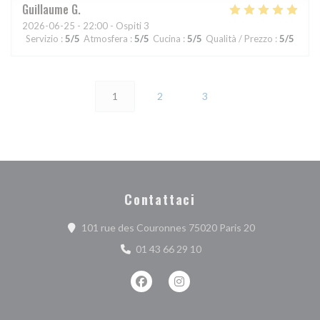
Guillaume
G
2026-06-25
- 22:00 - Ospiti 3
Servizio
:
5
/5
Atmosfera
:
5
/5
Cucina
:
5
/5
Qualità / Prezzo
:
5
/5
1
2
3
Contattaci
((apre una nuov
101 rue des Couronnes 75020 Paris 20
01 43 66 29 10
Facebook ((apre una nuova finestra))
Instagram ((apre una nuova fi