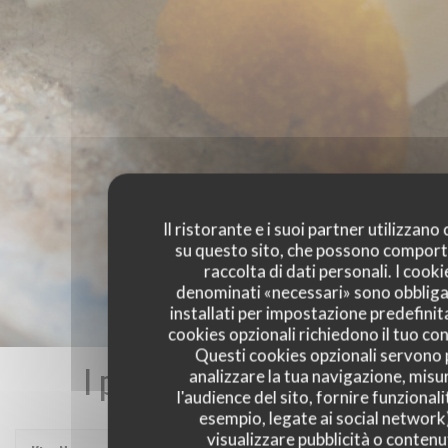
Il ristorante e i suoi partner utilizzano
su questo sito, che possono comport
raccolta di dati personali. I cooki
denominati «necessari» sono obbliga
installati per impostazione predefinita
cookies opzionali richiedono il tuo co
Questi cookies opzionali servono 
I pareri dei nostri clienti
analizzare la tua navigazione, misu
l'audience del sito, fornire funzionali
esempio, legate ai social network
visualizzare pubblicità o contenu