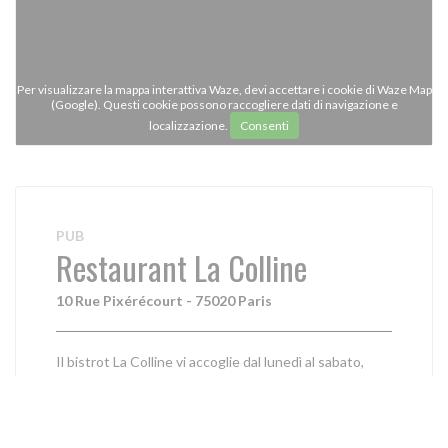
Per visualizzare la mappa interattiva Waze, devi accettare i cookie di Waze Map
(Google). Questi cookie possono raccogliere dati di navigazione e
localizzazione.
Consenti
PUB
Restaurant La Colline
10 Rue Pixérécourt - 75020 Paris
Il bistrot La Colline vi accoglie dal lunedì al sabato,
dalle 10:00 a mezzanotte, in questo grazioso bistrot
con vista sul parco Saint Simoniens, nel cuore del 20°
arrondissement.