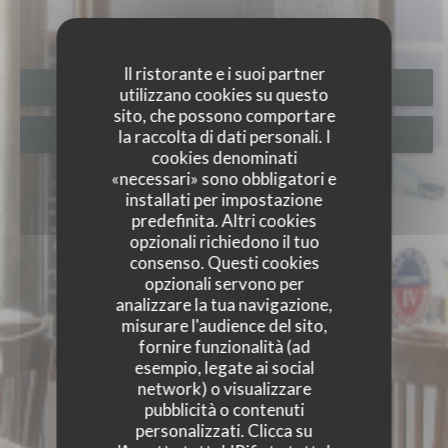
Il ristorante e i suoi partner
PRENOTA
utilizzano cookies su questo
sito, che possono comportare
la raccolta di dati personali. I
BUONI
cookies denominati
«necessari» sono obbligatori e
installati per impostazione
predefinita. Altri cookies
opzionali richiedono il tuo
consenso. Questi cookies
opzionali servono per
analizzare la tua navigazione,
misurare l'audience del sito,
fornire funzionalità (ad
esempio, legate ai social
network) o visualizzare
pubblicità o contenuti
personalizzati. Clicca su