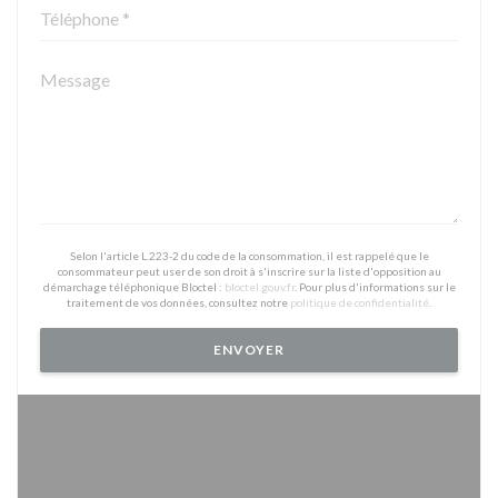
Selon l'article L.223-2 du code de la consommation, il est rappelé que le
consommateur peut user de son droit à s'inscrire sur la liste d'opposition au
démarchage téléphonique Bloctel :
bloctel.gouv.fr
. Pour plus d'informations sur le
traitement de vos données, consultez notre
politique de confidentialité
.