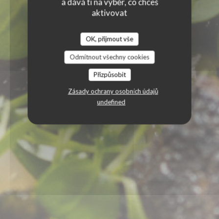
a dává ti na výběr, co chceš
aktivovat
OK, přijmout vše
Odmítnout všechny cookies
Přizpůsobit
Zásady ochrany osobních údajů
undefined