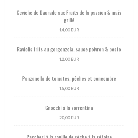
Ceviche de Daurade aux Fruits de la passion & maïs
grillé
14,00 EUR
Raviolis frits au gorgonzola, sauce poivron & pesto
12,00 EUR
Panzanella de tomates, pêches et concombre
15,00 EUR
Gnocchi à la sorrentina
20,00 EUR
Paccheri à la rouille de sèche à la sétoise