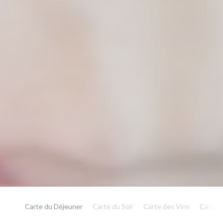
Carte du Déjeuner
Carte du Soir
Carte des Vins
Carte 