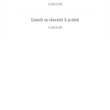
9,00 EUR
Cannoli au chocolat & praliné
9,00 EUR
Carte des Vins
Bulles
Champagne, Marne, "Extra Brut, 1er Cru, Famille