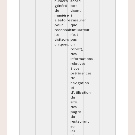
numéro
score
généré
bot
de
visant
manière
à
aléatoire
s'assurer
pour
que
reconnaître
l'utilisateur
les
n'est
visiteurs
pas
uniques.
un
robot),
des
informations
relatives
à vos
préférences
de
navigation
et
d'utilisation
du
site,
des
pages
du
restaurant
sur
les