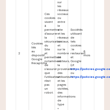
sur
les
réseaux
Ces
sociaux
cookies
ou
visent
entre
à
le
permettre
site
Sociétés
d'assurer
et les
utilisant
la
réseaux
de
sécurisation
sociaux,
tels
Cookies
du
et
cookies
liés
Site
sur le
: le
au
6
2
et
nombre
restaurant
dispositif
mois
permettent
de
et
Google
notamment
visiteurs,
Google
Recaptcha
de
la
(cf.
s'assurer
provenance
https://policies.google.
que
des
ou
l'utilisateur
utilisateurs
https://policies.google.
n'est
et les
pas
pages
un
visitées,
robot.
des
informations
de
type
«