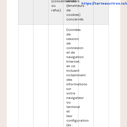
(consentement
vendors
https://tarteaucitron.io/
ou
(émetteurs
refus).
de
cookies)
concernés
Données
de
session,
de
connexion
et de
navigation
Internet,
en ce
incluant
notamment
des
informations
sur
votre
navigateur
ou
terminal
et
leur
configuration
(ex :