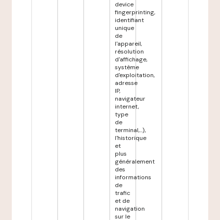
device
fingerprinting,
identifiant
unique
de
l'appareil,
résolution
d'affichage,
système
d'exploitation,
adresse
IP,
navigateur
internet,
type
de
terminal,...),
l'historique
et
plus
généralement
des
informations
de
trafic
et de
navigation
sur le