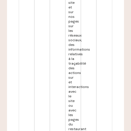
site
et
sur
nos
pages
sur
les
réseaux
sociaux,
des
informations
relatives
à la
traçabilité
des
actions
sur
et
interactions
avec
le
site
ou
avec
les
pages
du
restaurant