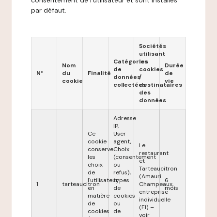
consentement de l'utilisateur et sont installés
par défaut.
Sociétés
utilisant
Catégories
les
Nom
Durée
de
cookies
N°
du
Finalité
de
données
/
cookie
vie
collectées
destinataires
des
données
Adresse
IP,
Ce
User
cookie
agent,
Le
conserve
Choix
restaurant
les
(consentement
et
choix
ou
Tarteaucitron
de
refus),
(Amauri
l'utilisateur
types
6
1
tarteaucitron
Champeaux,
en
de
mois
entreprise
matière
cookies
individuelle
de
ou
(EI) –
cookies
de
voir