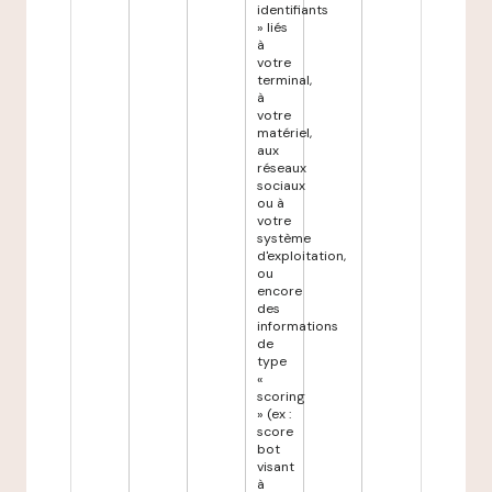
identifiants
» liés
à
votre
terminal,
à
votre
matériel,
aux
réseaux
sociaux
ou à
votre
système
d'exploitation,
ou
encore
des
informations
de
type
«
scoring
» (ex :
score
bot
visant
à