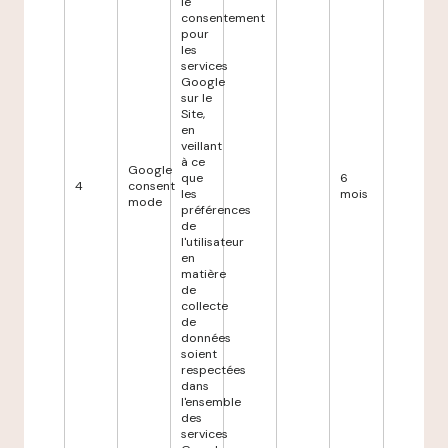
le
consentement
pour
les
services
Google
sur le
Site,
en
veillant
à ce
Google
que
6
4
consent
les
mois
mode
préférences
de
l'utilisateur
en
matière
de
collecte
de
données
soient
respectées
dans
l'ensemble
des
services