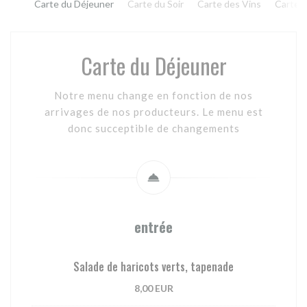
Carte du Déjeuner
Carte du Soir
Carte des Vins
Carte 
Carte du Déjeuner
Notre menu change en fonction de nos
arrivages de nos producteurs. Le menu est
donc succeptible de changements
entrée
Salade de haricots verts, tapenade
8,00 EUR