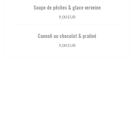
Soupe de pêches & glace verveine
9,00 EUR
Cannoli au chocolat & praliné
9,00 EUR
Carte des Vins
Bulles