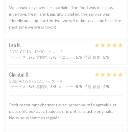
We absolutely loved Le Jourdain! The food was delicious,
inventive, fresh, and beautifully plated. the service was
friendly and super attentive! we will definitely come back the
next time we are in town!
Lea
N
2026-07-13
- 19:30 - ゲスト 2
サービス
:
5
/5
雰囲気
:
5
/5
メニュー
:
5
/5
品質-価格
:
5
/5
Chantal
G
2026-06-26
- 21:15 - ゲスト 4
サービス
:
5
/5
雰囲気
:
5
/5
メニュー
:
5
/5
品質-価格
:
4
/5
Petit restaurant charmant avec personnel très agréable et
plats délicieux avec toujours une petite touche originale.
Nous nous sommes régalés !