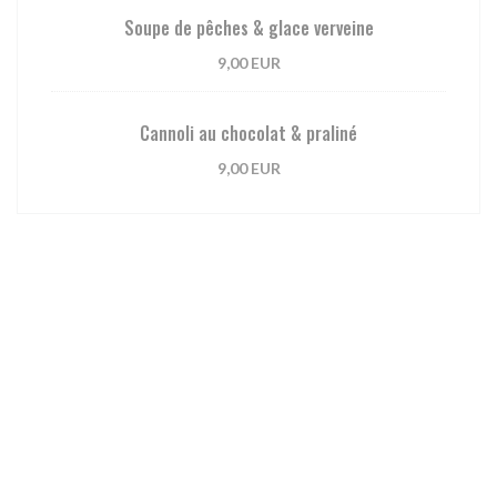
Soupe de pêches & glace verveine
9,00 EUR
Cannoli au chocolat & praliné
9,00 EUR
Carte des Vins
Bulles