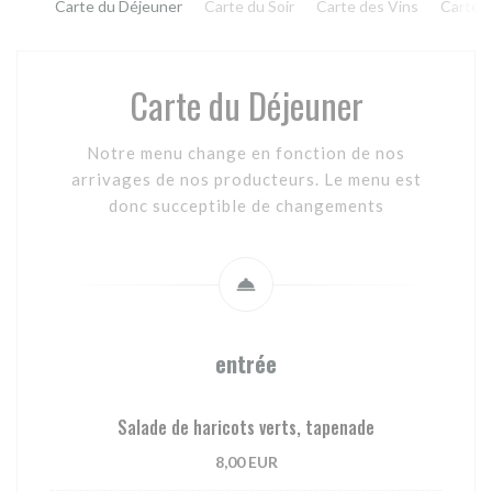
Carte du Déjeuner
Carte du Soir
Carte des Vins
Carte 
Carte du Déjeuner
Notre menu change en fonction de nos
arrivages de nos producteurs. Le menu est
donc succeptible de changements
entrée
Salade de haricots verts, tapenade
8,00 EUR