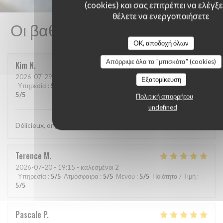
(cookies) και σας επιτρέπει να ελέγξετ
θέλετε να ενεργοποιήσετε
Οι βαθμολογίες πελατών μας
OK, αποδοχή όλων
Απόρριψε όλα τα "μπισκότα" (cookies)
Kim
N
2026-07-29
- 21:15 - καλεσμένοι 2
Εξατομίκευση
Υπηρεσία
:
5
/5
Ατμόσφαιρα
:
5
/5
Μενού
:
5
/5
Ποιότητα / Τιμή
:
5
/5
Πολιτική απορρήτου
undefined
Délicieux, original, subtil et service très agréable.
Terence
M
2026-07-20
- 19:15 - καλεσμένοι 2
Υπηρεσία
:
5
/5
Ατμόσφαιρα
:
5
/5
Μενού
:
5
/5
Ποιότητα / Τιμή
:
5
/5
Pascale
P