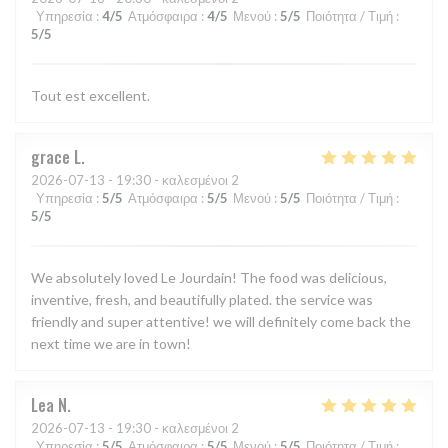
Υπηρεσία
:
4
/5
Ατμόσφαιρα
:
4
/5
Μενού
:
5
/5
Ποιότητα / Τιμή
:
5
/5
Tout est excellent.
grace
L
2026-07-13
- 19:30 - καλεσμένοι 2
Υπηρεσία
:
5
/5
Ατμόσφαιρα
:
5
/5
Μενού
:
5
/5
Ποιότητα / Τιμή
:
5
/5
We absolutely loved Le Jourdain! The food was delicious,
inventive, fresh, and beautifully plated. the service was
friendly and super attentive! we will definitely come back the
next time we are in town!
Lea
N
2026-07-13
- 19:30 - καλεσμένοι 2
Υπηρεσία
:
5
/5
Ατμόσφαιρα
:
5
/5
Μενού
:
5
/5
Ποιότητα / Τιμή
: