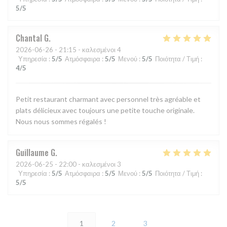
5
/5
Chantal
G
2026-06-26
- 21:15 - καλεσμένοι 4
Υπηρεσία
:
5
/5
Ατμόσφαιρα
:
5
/5
Μενού
:
5
/5
Ποιότητα / Τιμή
:
4
/5
Petit restaurant charmant avec personnel très agréable et
plats délicieux avec toujours une petite touche originale.
Nous nous sommes régalés !
Guillaume
G
2026-06-25
- 22:00 - καλεσμένοι 3
Υπηρεσία
:
5
/5
Ατμόσφαιρα
:
5
/5
Μενού
:
5
/5
Ποιότητα / Τιμή
:
5
/5
1
2
3