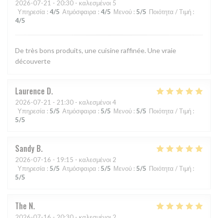
2026-07-21
- 20:30 - καλεσμένοι 5
Υπηρεσία
:
4
/5
Ατμόσφαιρα
:
4
/5
Μενού
:
5
/5
Ποιότητα / Τιμή
:
4
/5
De très bons produits, une cuisine raffinée. Une vraie
découverte
Laurence
D
2026-07-21
- 21:30 - καλεσμένοι 4
Υπηρεσία
:
5
/5
Ατμόσφαιρα
:
5
/5
Μενού
:
5
/5
Ποιότητα / Τιμή
:
5
/5
Sandy
B
2026-07-16
- 19:15 - καλεσμένοι 2
Υπηρεσία
:
5
/5
Ατμόσφαιρα
:
5
/5
Μενού
:
5
/5
Ποιότητα / Τιμή
:
5
/5
The
N
2026-07-16
- 20:30 - καλεσμένοι 2