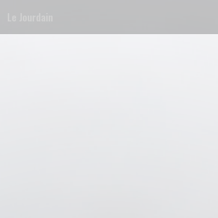
Πίνακας διαχείρισης "Μπισκότων" (Cookies)
Le Jourdain