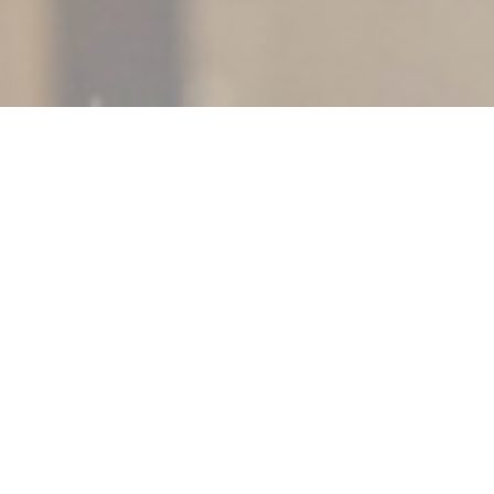
Le Jourdain
Le Jourdain, en bistro i kvarteret siden 2014, byder dig
velkommen fra mandag til fredag, middag og aften.
Til frokost tilbyder vi dig en markedsmenu, som skifter
dagligt.
Om aftenen kan du nyde à la carte-menuen rundt om
havet, skyllet ned med naturvine.