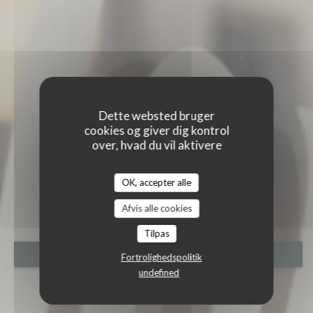
Dette websted bruger
cookies og giver dig kontrol
over, hvad du vil aktivere
LE JOURDAIN
OK, accepter alle
LE JOURDAIN
|
PARIS 20
Afvis alle cookies
Tilpas
BOOK ET BORD
Fortrolighedspolitik
undefined