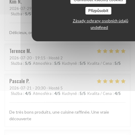
Kim
N
2026-07-29
- 21:15 - Hosté 2
Přizpůsobit
Služba
:
5
/5
Atmosféra
:
5
/5
Kuchyně
:
5
/5
Kvalita / Cena
:
5
/5
Zásady ochrany osobních údajů
undefined
Délicieux, original, subtil et service très agréable.
Terence
M
2026-07-20
- 19:15 - Hosté 2
Služba
:
5
/5
Atmosféra
:
5
/5
Kuchyně
:
5
/5
Kvalita / Cena
:
5
/5
Pascale
P
2026-07-21
- 20:30 - Hosté 5
Služba
:
4
/5
Atmosféra
:
4
/5
Kuchyně
:
5
/5
Kvalita / Cena
:
4
/5
De très bons produits, une cuisine raffinée. Une vraie
découverte