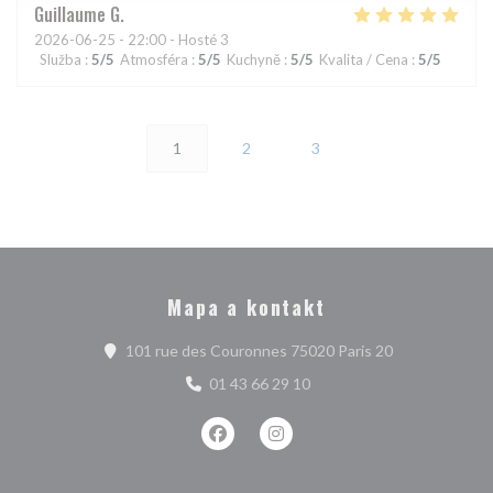
Guillaume
G
2026-06-25
- 22:00 - Hosté 3
Služba
:
5
/5
Atmosféra
:
5
/5
Kuchyně
:
5
/5
Kvalita / Cena
:
5
/5
1
2
3
Mapa a kontakt
((otevře se v 
101 rue des Couronnes 75020 Paris 20
01 43 66 29 10
Facebook ((otevře se v novém okně)
Instagram ((otevře se v nové