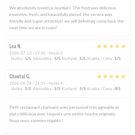
We absolutely loved Le Jourdain! The food was delicious,
inventive, fresh, and beautifully plated. the service was
friendly and super attentive! we will definitely come back the
next time we are in town!
Lea
N
2026-07-13
- 19:30 - Hosté 2
Služba
:
5
/5
Atmosféra
:
5
/5
Kuchyně
:
5
/5
Kvalita / Cena
:
5
/5
Chantal
G
2026-06-26
- 21:15 - Hosté 4
Služba
:
5
/5
Atmosféra
:
5
/5
Kuchyně
:
5
/5
Kvalita / Cena
:
4
/5
Petit restaurant charmant avec personnel très agréable et
plats délicieux avec toujours une petite touche originale.
Nous nous sommes régalés !