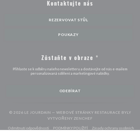
Kontaktujte nás
REZERVOVAT STŮL
POUKAZY
Zůstaňte v obraze
*
Přihlaste se k odběru našeho newsletteru a dostávejte od nás e-mailem
personalizovaná sdělení a marketingové nabídky.
ODEBÍRAT
© 2026 LE JOURDAIN — WEBOVÉ STRÁNKY RESTAURACE BYLY
((OTEVŘE SE V NOVÉM 
VYTVOŘENY
ZENCHEF
((otevře se v novém okně))
((otevře se v novém okně))
Odmítnutí odpovědnosti
PODMÍNKY POUŽITÍ
Zásady ochrany osobních
((otevře se v novém okně))
((otevře se v novém okně))
((otevře se v nové
údajů
Politika ohledně cookies
Pristupnost