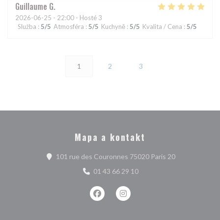
Guillaume
G
2026-06-25
- 22:00 - Hosté 3
Služba
:
5
/5
Atmosféra
:
5
/5
Kuchyně
:
5
/5
Kvalita / Cena
:
5
/5
1
2
3
Mapa a kontakt
((otevře se v 
101 rue des Couronnes 75020 Paris 20
01 43 66 29 10
Facebook ((otevře se v novém okně)
Instagram ((otevře se v nové