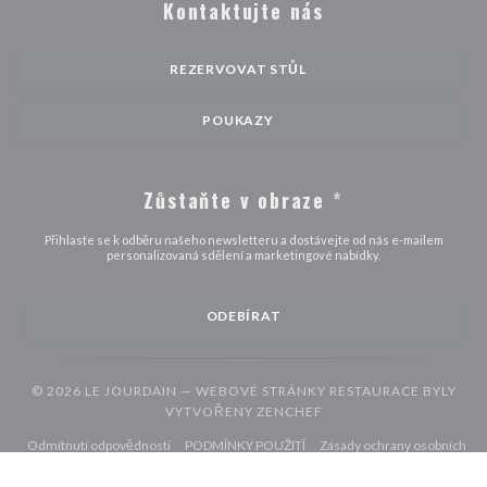
Kontaktujte nás
REZERVOVAT STŮL
POUKAZY
Zůstaňte v obraze
*
Přihlaste se k odběru našeho newsletteru a dostávejte od nás e-mailem
personalizovaná sdělení a marketingové nabídky.
ODEBÍRAT
© 2026 LE JOURDAIN — WEBOVÉ STRÁNKY RESTAURACE BYLY
((OTEVŘE SE V NOVÉM 
VYTVOŘENY
ZENCHEF
((otevře se v novém okně))
((otevře se v novém okně))
Odmítnutí odpovědnosti
PODMÍNKY POUŽITÍ
Zásady ochrany osobních
((otevře se v novém okně))
((otevře se v novém okně))
((otevře se v nové
údajů
Politika ohledně cookies
Pristupnost