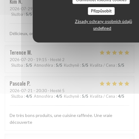
Kim
N
2026-07-29
- 21:15 - Hosté 2
Přizpůsobit
Služba
:
5
/5
Atmosféra
:
5
/5
Kuchyně
:
5
/5
Kvalita / Cena
:
5
/5
Zásady ochrany osobních údajů
undefined
Délicieux, original, subtil et service très agréable.
Terence
M
2026-07-20
- 19:15 - Hosté 2
Služba
:
5
/5
Atmosféra
:
5
/5
Kuchyně
:
5
/5
Kvalita / Cena
:
5
/5
Pascale
P
2026-07-21
- 20:30 - Hosté 5
Služba
:
4
/5
Atmosféra
:
4
/5
Kuchyně
:
5
/5
Kvalita / Cena
:
4
/5
De très bons produits, une cuisine raffinée. Une vraie
découverte