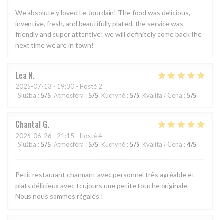
We absolutely loved Le Jourdain! The food was delicious,
inventive, fresh, and beautifully plated. the service was
friendly and super attentive! we will definitely come back the
next time we are in town!
Lea
N
2026-07-13
- 19:30 - Hosté 2
Služba
:
5
/5
Atmosféra
:
5
/5
Kuchyně
:
5
/5
Kvalita / Cena
:
5
/5
Chantal
G
2026-06-26
- 21:15 - Hosté 4
Služba
:
5
/5
Atmosféra
:
5
/5
Kuchyně
:
5
/5
Kvalita / Cena
:
4
/5
Petit restaurant charmant avec personnel très agréable et
plats délicieux avec toujours une petite touche originale.
Nous nous sommes régalés !