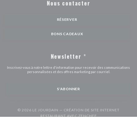
Nous contacter
RÉSERVER
BONS CADEAUX
Newsletter
*
Inscrivez-vous à notre lettre d'information pour recevoir des communications
personnalisées et des offres marketing par courriel.
S'ABONNER
© 2026 LE JOURDAIN — CRÉATION DE SITE INTERNET
((OUVRE UNE NOUVE
RESTAURANT AVEC
ZENCHEF
((ouvre une nouvelle fenêtre))
((ouvre une nouvelle fenêtre))
Mentions légales
CGU
Politique de protection des données à caractère
((ouvre une nouvelle fenêtre))
((ouvre une nouvelle fenêtre))
((ouvre une nouvel
personnel
Politique de cookies
Accessibilite