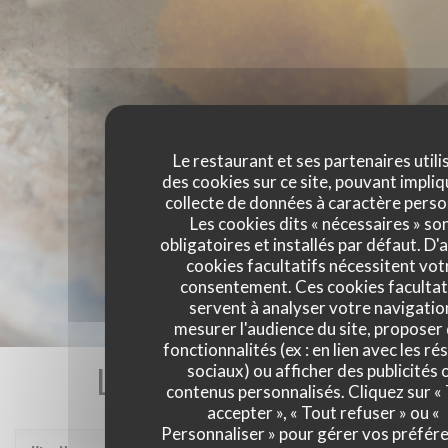
Le restaurant et ses partenaires utili
des cookies sur ce site, pouvant impliq
collecte de données à caractère perso
Les cookies dits « nécessaires » so
obligatoires et installés par défaut. D'
cookies facultatifs nécessitent vot
consentement. Ces cookies facultat
servent à analyser votre navigatio
mesurer l'audience du site, proposer
fonctionnalités (ex : en lien avec les r
Les avis de nos clients
sociaux) ou afficher des publicités 
contenus personnalisés. Cliquez sur «
accepter », « Tout refuser » ou «
Personnaliser » pour gérer vos préfér