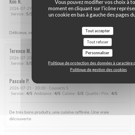
Kim
N
Vous pouvez modifier vos choix à t
moment en cliquant sur l'icône représ
2026-07-29
- 21:15 - Couverts 2
un cookie en bas à gauche des pages du
Service
:
5
/5
Ambiance
:
5
/5
Cuisine
:
5
/5
Qualité / Prix
:
5
/5
Tout accepter
Délicieux, original, subtil et service très agréable.
Tout refuser
Terence
M
Personnaliser
2026-07-20
- 19:15 - Couverts 2
Politique de protection des données à caractère 
Service
:
5
/5
Ambiance
:
5
/5
Cuisine
:
5
/5
Qualité / Prix
:
5
/5
Politique de gestion des cookies
Pascale
P
2026-07-21
- 20:30 - Couverts 5
Service
:
4
/5
Ambiance
:
4
/5
Cuisine
:
5
/5
Qualité / Prix
:
4
/5
De très bons produits, une cuisine raffinée. Une vraie
découverte