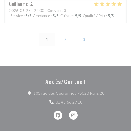
Guillaume
G
2026-06-25
- 22:00 - Couverts 3
Service
:
5
/5
Ambiance
:
5
/5
Cuisine
:
5
/5
Qualité / Prix
:
5
/5
1
2
3
Accès/Contact
((ouvre une no
101 rue des Couronnes 75020 Paris 20
01 43 66 29 10
Facebook ((ouvre une nouvelle fenêtr
Instagram ((ouvre une nouvell