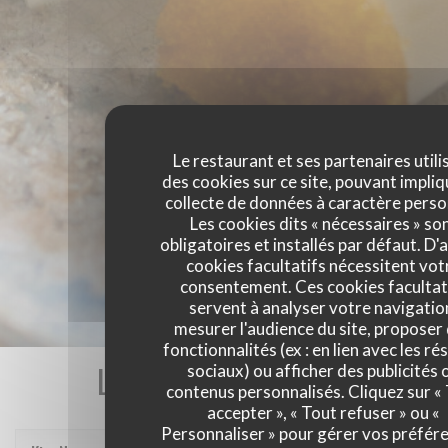
Le restaurant et ses partenaires utili
des cookies sur ce site, pouvant impliq
collecte de données à caractère perso
Les cookies dits « nécessaires » so
obligatoires et installés par défaut. D'
cookies facultatifs nécessitent vot
consentement. Ces cookies facultat
servent à analyser votre navigatio
mesurer l'audience du site, proposer
fonctionnalités (ex : en lien avec les r
Les avis de nos clients
sociaux) ou afficher des publicités 
contenus personnalisés. Cliquez sur «
accepter », « Tout refuser » ou «
Personnaliser » pour gérer vos préfér