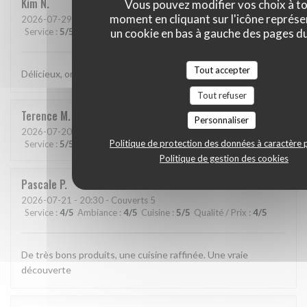
Kim
N
Vous pouvez modifier vos choix à t
moment en cliquant sur l'icône représ
2026-07-29
- 21:15 - Couverts 2
un cookie en bas à gauche des pages du
Service
:
5
/5
Ambiance
:
5
/5
Cuisine
:
5
/5
Qualité / Prix
:
5
/5
Tout accepter
Délicieux, original, subtil et service très agréable.
Tout refuser
Terence
M
Personnaliser
2026-07-20
- 19:15 - Couverts 2
Politique de protection des données à caractère 
Service
:
5
/5
Ambiance
:
5
/5
Cuisine
:
5
/5
Qualité / Prix
:
5
/5
Politique de gestion des cookies
Pascale
P
2026-07-21
- 20:30 - Couverts 5
Service
:
4
/5
Ambiance
:
4
/5
Cuisine
:
5
/5
Qualité / Prix
:
4
/5
De très bons produits, une cuisine raffinée. Une vraie
découverte