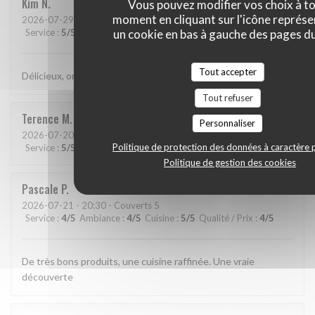
Kim
N
Vous pouvez modifier vos choix à t
moment en cliquant sur l'icône représ
2026-07-29
- 21:15 - Couverts 2
un cookie en bas à gauche des pages du
Service
:
5
/5
Ambiance
:
5
/5
Cuisine
:
5
/5
Qualité / Prix
:
5
/5
Tout accepter
Délicieux, original, subtil et service très agréable.
Tout refuser
Terence
M
Personnaliser
2026-07-20
- 19:15 - Couverts 2
Politique de protection des données à caractère 
Service
:
5
/5
Ambiance
:
5
/5
Cuisine
:
5
/5
Qualité / Prix
:
5
/5
Politique de gestion des cookies
Pascale
P
2026-07-21
- 20:30 - Couverts 5
Service
:
4
/5
Ambiance
:
4
/5
Cuisine
:
5
/5
Qualité / Prix
:
4
/5
De très bons produits, une cuisine raffinée. Une vraie
découverte