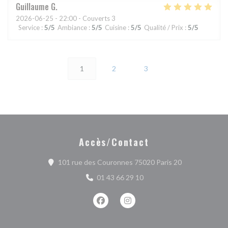
Guillaume
G
2026-06-25
- 22:00 - Couverts 3
Service
:
5
/5
Ambiance
:
5
/5
Cuisine
:
5
/5
Qualité / Prix
:
5
/5
1
2
3
Accès/Contact
((ouvre une no
101 rue des Couronnes 75020 Paris 20
01 43 66 29 10
Facebook ((ouvre une nouvelle fenêtr
Instagram ((ouvre une nouvell