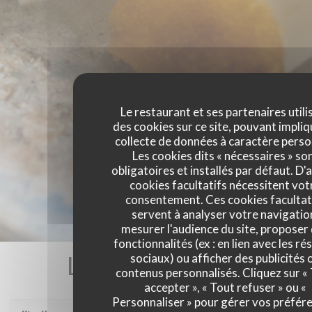
Le restaurant et ses partenaires utili
des cookies sur ce site, pouvant impliq
collecte de données à caractère perso
Les cookies dits « nécessaires » so
obligatoires et installés par défaut. D'
cookies facultatifs nécessitent vot
consentement. Ces cookies facultat
servent à analyser votre navigatio
mesurer l'audience du site, proposer
fonctionnalités (ex : en lien avec les r
Les avis de nos clients
sociaux) ou afficher des publicités 
contenus personnalisés. Cliquez sur «
accepter », « Tout refuser » ou «
Personnaliser » pour gérer vos préfér