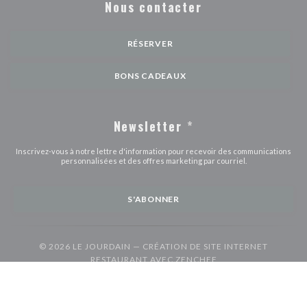
Nous contacter
RÉSERVER
BONS CADEAUX
Newsletter
*
Inscrivez-vous à notre lettre d'information pour recevoir des communications
personnalisées et des offres marketing par courriel.
S'ABONNER
© 2026 LE JOURDAIN — CRÉATION DE SITE INTERNET
((OUVRE UNE NOUVE
RESTAURANT AVEC
ZENCHEF
((ouvre une nouvelle fenêtre))
((ouvre une nouvelle fenêtre))
Mentions légales
CGU
Politique de protection des données à caractère
((ouvre une nouvelle fenêtre))
((ouvre une nouvelle fenêtre))
((ouvre une nouvel
personnel
Politique de cookies
Accessibilite